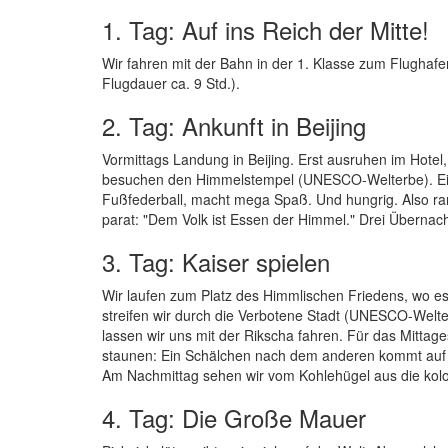
1. Tag: Auf ins Reich der Mitte!
Wir fahren mit der Bahn in der 1. Klasse zum Flughaf
Flugdauer ca. 9 Std.).
2. Tag: Ankunft in Beijing
Vormittags Landung in Beijing. Erst ausruhen im Hotel,
besuchen den Himmelstempel (UNESCO-Welterbe). Ein 
Fußfederball, macht mega Spaß. Und hungrig. Also ran
parat: "Dem Volk ist Essen der Himmel." Drei Übernach
3. Tag: Kaiser spielen
Wir laufen zum Platz des Himmlischen Friedens, wo es n
streifen wir durch die Verbotene Stadt (UNESCO-Welter
lassen wir uns mit der Rikscha fahren. Für das Mittag
staunen: Ein Schälchen nach dem anderen kommt auf d
Am Nachmittag sehen wir vom Kohlehügel aus die kolos
4. Tag: Die Große Mauer