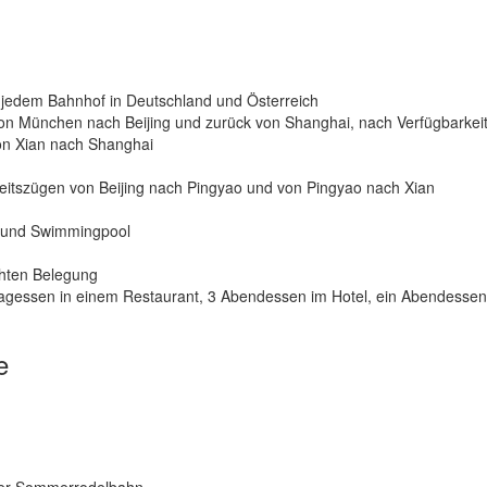
n jedem Bahnhof in Deutschland und Österreich
 von München nach Beijing und zurück von Shanghai, nach Verfügbarkei
von Xian nach Shanghai
keitszügen von Beijing nach Pingyao und von Pingyao nach Xian
e und Swimmingpool
hten Belegung
ittagessen in einem Restaurant, 3 Abendessen im Hotel, ein Abendessen
e
 der Sommerrodelbahn