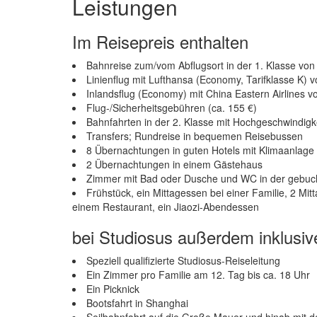
Leistungen
Im Reisepreis enthalten
Bahnreise zum/vom Abflugsort in der 1. Klasse vo
Linienflug mit Lufthansa (Economy, Tarifklasse K)
Inlandsflug (Economy) mit China Eastern Airlines 
Flug-/Sicherheitsgebühren (ca. 155 €)
Bahnfahrten in der 2. Klasse mit Hochgeschwindig
Transfers; Rundreise in bequemen Reisebussen
8 Übernachtungen in guten Hotels mit Klimaanlag
2 Übernachtungen in einem Gästehaus
Zimmer mit Bad oder Dusche und WC in der gebuc
Frühstück, ein Mittagessen bei einer Familie, 2 M
einem Restaurant, ein Jiaozi-Abendessen
bei Studiosus außerdem inklusiv
Speziell qualifizierte Studiosus-Reiseleitung
Ein Zimmer pro Familie am 12. Tag bis ca. 18 Uhr
Ein Picknick
Bootsfahrt in Shanghai
Seilbahnfahrt auf die Große Mauer und hinab mit