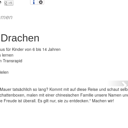
mmen
 Drachen
us für Kinder von 6 bis 14 Jahren
s lernen
m Transrapid
hina – ins Land des Drachen
ielen
N
Mauer tatsächlich so lang? Kommt mit auf diese Reise und schaut selbs
chattenboxen, malen mit einer chinesischen Familie unsere Namen un
 Freude ist überall. Es gilt nur, sie zu entdecken." Machen wir!