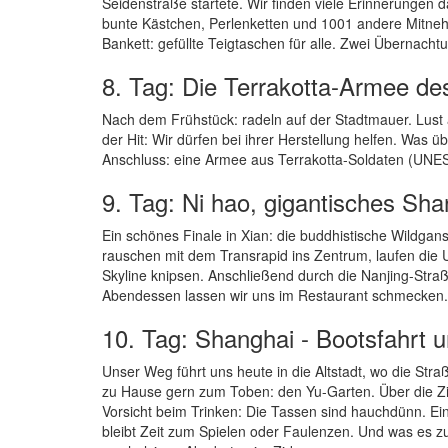
Seidenstraße startete. Wir finden viele Erinnerungen 
bunte Kästchen, Perlenketten und 1001 andere Mitne
Bankett: gefüllte Teigtaschen für alle. Zwei Übernacht
8. Tag: Die Terrakotta-Armee de
Nach dem Frühstück: radeln auf der Stadtmauer. Lust
der Hit: Wir dürfen bei ihrer Herstellung helfen. Was 
Anschluss: eine Armee aus Terrakotta-Soldaten (UNES
9. Tag: Ni hao, gigantisches Sha
Ein schönes Finale in Xian: die buddhistische Wildga
rauschen mit dem Transrapid ins Zentrum, laufen die 
Skyline knipsen. Anschließend durch die Nanjing-Stra
Abendessen lassen wir uns im Restaurant schmecken.
10. Tag: Shanghai - Bootsfahrt u
Unser Weg führt uns heute in die Altstadt, wo die Str
zu Hause gern zum Toben: den Yu-Garten. Über die Zi
Vorsicht beim Trinken: Die Tassen sind hauchdünn. Ei
bleibt Zeit zum Spielen oder Faulenzen. Und was es z