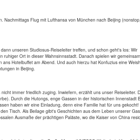
en. Nachmittags Flug mit Lufthansa von München nach Beijing (nonstop
 dann unseren Studiosus-Reiseleiter treffen, und schon geht's los: Wir
ruhiger Ort in dieser Wahnsinnsstadt. Danach spielen wir gemeinsa
 ans Hotelbuffet am Abend. Und auch hierzu hat Konfuzius eine Weish
tungen in Beijing.
icht immer friedlich zuging. Inwiefern, erzählt uns unser Reiseleiter.
be). Durch die Hutongs, enge Gassen in der historischen Innenstadt B
essen haben wir eine Einladung, denn eine Familie hat für uns gekocht!
en Tisch. Als Beilage gibt's Geschichten aus dem Leben unserer Gas
salen Ausmaße der prächtigen Paläste, wo die Kaiser von China resid