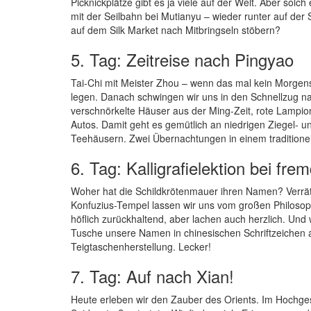
Picknickplätze gibt es ja viele auf der Welt. Aber so
mit der Seilbahn bei Mutianyu – wieder runter auf der
auf dem Silk Market nach Mitbringseln stöbern?
5. Tag: Zeitreise nach Pingyao
Tai-Chi mit Meister Zhou – wenn das mal kein Morgensp
legen. Danach schwingen wir uns in den Schnellzug nac
verschnörkelte Häuser aus der Ming-Zeit, rote Lampion
Autos. Damit geht es gemütlich an niedrigen Ziegel- 
Teehäusern. Zwei Übernachtungen in einem traditione
6. Tag: Kalligrafielektion bei fr
Woher hat die Schildkrötenmauer ihren Namen? Verrät 
Konfuzius-Tempel lassen wir uns vom großen Philosop
höflich zurückhaltend, aber lachen auch herzlich. Und w
Tusche unsere Namen in chinesischen Schriftzeichen a
Teigtaschenherstellung. Lecker!
7. Tag: Auf nach Xian!
Heute erleben wir den Zauber des Orients. Im Hochgesch