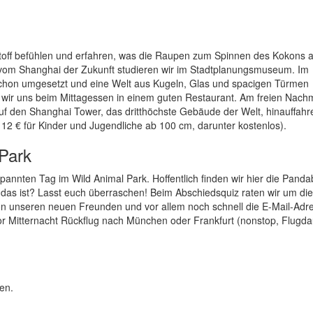
Stoff befühlen und erfahren, was die Raupen zum Spinnen des Kokons a
vom Shanghai der Zukunft studieren wir im Stadtplanungsmuseum. Im
 schon umgesetzt und eine Welt aus Kugeln, Glas und spacigen Türmen
n wir uns beim Mittagessen in einem guten Restaurant. Am freien Nachm
uf den Shanghai Tower, das dritthöchste Gebäude der Welt, hinauffahr
 12 € für Kinder und Jugendliche ab 100 cm, darunter kostenlos).
 Park
annten Tag im Wild Animal Park. Hoffentlich finden wir hier die Panda
as das ist? Lasst euch überraschen! Beim Abschiedsquiz raten wir um di
n unseren neuen Freunden und vor allem noch schnell die E-Mail-Adr
r Mitternacht Rückflug nach München oder Frankfurt (nonstop, Flugda
en.