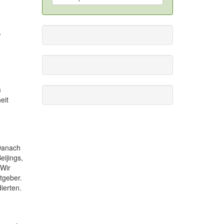
,
m
eit
 Danach
eijings,
 Wir
tgeber.
ierten.