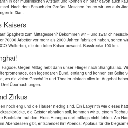
daran in der muslimischen Altstadt und können ein paar davon auch kau
hmsel. Nach dem Besuch der Großen Moschee freuen wir uns aufs Jiao
ungen in Xian.
s Kaisers
 auf Spaghetti zum Mittagessen? Bekommen wir – und zwar chinesisch
über 70000 Arbeiter vor mehr als 2000 Jahren fabriziert haben, sehen wi
CO-Welterbe), die den toten Kaiser bewacht. Busstrecke 100 km.
nghai!
ns-Pagode. Gegen Mittag hebt dann unser Flieger nach Shanghai ab. Wi
Uferpromenade, den legendären Bund, entlang und können ein Selfie v
ße, wo die vielen Geschäfte und Theater einfach alles im Angebot habe
 Drei Übernachtungen.
nd Zirkus
aßen noch eng und die Häuser niedrig sind. Ein Labyrinth wie dieses hä
ckzackbrücke, die Geister abhalten soll, kommen wir zu einem Teehau
ne Bootsfahrt auf dem Fluss Huangpu darf mittags nicht fehlen. Am Na
um Abendessen gibt, entscheidet ihr! Abends: Applaus für die biegsam