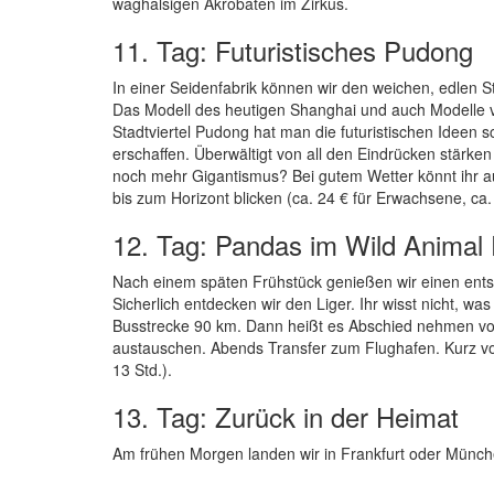
waghalsigen Akrobaten im Zirkus.
11. Tag: Futuristisches Pudong
In einer Seidenfabrik können wir den weichen, edlen 
Das Modell des heutigen Shanghai und auch Modelle 
Stadtviertel Pudong hat man die futuristischen Ideen
erschaffen. Überwältigt von all den Eindrücken stärke
noch mehr Gigantismus? Bei gutem Wetter könnt ihr a
bis zum Horizont blicken (ca. 24 € für Erwachsene, ca.
12. Tag: Pandas im Wild Animal
Nach einem späten Frühstück genießen wir einen entsp
Sicherlich entdecken wir den Liger. Ihr wisst nicht, w
Busstrecke 90 km. Dann heißt es Abschied nehmen vo
austauschen. Abends Transfer zum Flughafen. Kurz vo
13 Std.).
13. Tag: Zurück in der Heimat
Am frühen Morgen landen wir in Frankfurt oder Münch