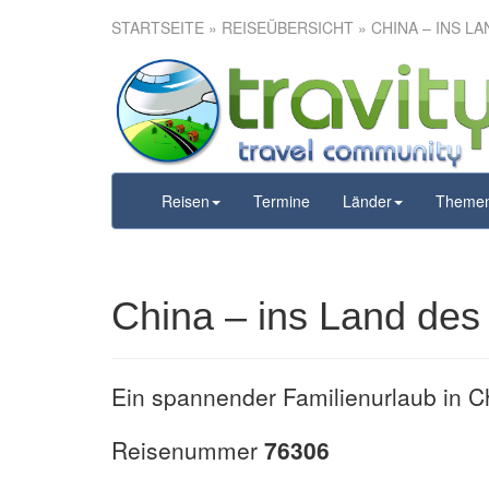
STARTSEITE
»
REISEÜBERSICHT
» CHINA – INS L
China – i
Reisen
Termine
Länder
Theme
China – ins Land des
Ein spannender Familienurlaub in Ch
Reisenummer
76306