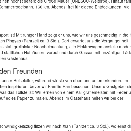
lch einen höchst selten: die Große Mauer (UNESCO-Welterbe). Hinauf fah
 Sommerrodelbahn. 160 km. Abends: frei für eigene Entdeckungen. Viell
ort ist! Mit ruhiger Hand zeigt er uns, wie wir uns geschmeidig in die
h Pingyao (Fahrzeit ca. 3 Std.). Dort erwartet uns die Vergangenheit:
s statt grellpinker Neonbeleuchtung, alte Elektrowagen anstelle mode
und stattlichen Hofhäusern vorbei und durch Gassen mit unzähligen Lä
llen Gästehaus.
emden Freunden
unser Reiseleiter, während wir sie von oben und unten erkunden. Im
hen inspirieren, bevor wir Familie Han besuchen. Unsere Gastgeber si
as das Tollste ist: Wir lernen von einem Kalligrafiemeister, mit Feder 
uf edles Papier zu malen. Abends im Gästehaus helfen wir bei der
windigkeitszug flitzen wir nach Xian (Fahrzeit ca. 3 Std.), wo einst d