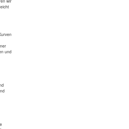
ren wir
eicht
 Kurven
rner
den und
nd
und
ie