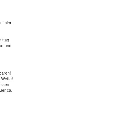
nimiert.
ittag
en und
bären!
e Wette!
essen
uer ca.