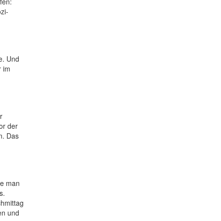
fen:
zi-
e. Und
r im
r
or der
n. Das
tte man
s.
chmittag
en und