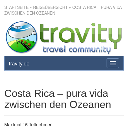
STARTSEITE
»
REISEÜBERSICHT
» COSTA RICA – PURA VIDA
ZWISCHEN DEN OZEANEN
Costa Rica – pura vida
zwischen den Ozeanen
travity.de
toggle
navigati
Costa Rica – pura vida
zwischen den Ozeanen
Maximal 15 Teilnehmer