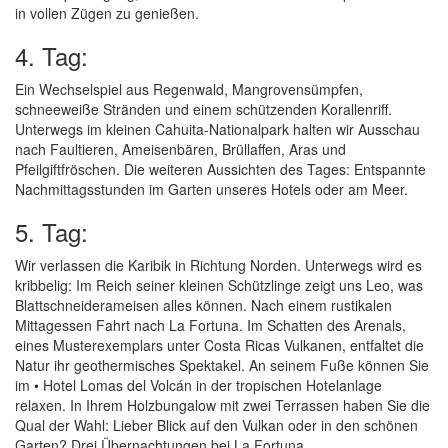
in vollen Zügen zu genießen.
4. Tag:
Ein Wechselspiel aus Regenwald, Mangrovensümpfen,
schneeweiße Stränden und einem schützenden Korallenriff.
Unterwegs im kleinen Cahuita-Nationalpark halten wir Ausschau
nach Faultieren, Ameisenbären, Brüllaffen, Aras und
Pfeilgiftfröschen. Die weiteren Aussichten des Tages: Entspannte
Nachmittagsstunden im Garten unseres Hotels oder am Meer.
5. Tag:
Wir verlassen die Karibik in Richtung Norden. Unterwegs wird es
kribbelig: Im Reich seiner kleinen Schützlinge zeigt uns Leo, was
Blattschneiderameisen alles können. Nach einem rustikalen
Mittagessen Fahrt nach La Fortuna. Im Schatten des Arenals,
eines Musterexemplars unter Costa Ricas Vulkanen, entfaltet die
Natur ihr geothermisches Spektakel. An seinem Fuße können Sie
im • Hotel Lomas del Volcán in der tropischen Hotelanlage
relaxen. In Ihrem Holzbungalow mit zwei Terrassen haben Sie die
Qual der Wahl: Lieber Blick auf den Vulkan oder in den schönen
Garten? Drei Übernachtungen bei La Fortuna.