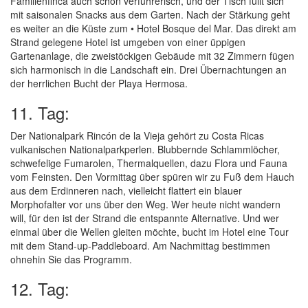
Familienfinca auch schon verführerisch, und der Tisch füllt sich
mit saisonalen Snacks aus dem Garten. Nach der Stärkung geht
es weiter an die Küste zum • Hotel Bosque del Mar. Das direkt am
Strand gelegene Hotel ist umgeben von einer üppigen
Gartenanlage, die zweistöckigen Gebäude mit 32 Zimmern fügen
sich harmonisch in die Landschaft ein. Drei Übernachtungen an
der herrlichen Bucht der Playa Hermosa.
11. Tag:
Der Nationalpark Rincón de la Vieja gehört zu Costa Ricas
vulkanischen Nationalparkperlen. Blubbernde Schlammlöcher,
schwefelige Fumarolen, Thermalquellen, dazu Flora und Fauna
vom Feinsten. Den Vormittag über spüren wir zu Fuß dem Hauch
aus dem Erdinneren nach, vielleicht flattert ein blauer
Morphofalter vor uns über den Weg. Wer heute nicht wandern
will, für den ist der Strand die entspannte Alternative. Und wer
einmal über die Wellen gleiten möchte, bucht im Hotel eine Tour
mit dem Stand-up-Paddleboard. Am Nachmittag bestimmen
ohnehin Sie das Programm.
12. Tag: