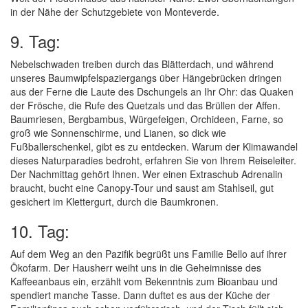
in der Nähe der Schutzgebiete von Monteverde.
9. Tag:
Nebelschwaden treiben durch das Blätterdach, und während
unseres Baumwipfelspaziergangs über Hängebrücken dringen
aus der Ferne die Laute des Dschungels an Ihr Ohr: das Quaken
der Frösche, die Rufe des Quetzals und das Brüllen der Affen.
Baumriesen, Bergbambus, Würgefeigen, Orchideen, Farne, so
groß wie Sonnenschirme, und Lianen, so dick wie
Fußballerschenkel, gibt es zu entdecken. Warum der Klimawandel
dieses Naturparadies bedroht, erfahren Sie von Ihrem Reiseleiter.
Der Nachmittag gehört Ihnen. Wer einen Extraschub Adrenalin
braucht, bucht eine Canopy-Tour und saust am Stahlseil, gut
gesichert im Klettergurt, durch die Baumkronen.
10. Tag:
Auf dem Weg an den Pazifik begrüßt uns Familie Bello auf ihrer
Ökofarm. Der Hausherr weiht uns in die Geheimnisse des
Kaffeeanbaus ein, erzählt vom Bekenntnis zum Bioanbau und
spendiert manche Tasse. Dann duftet es aus der Küche der