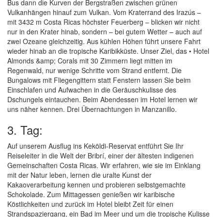
Bus dann die Kurven der Bergstraßen zwischen grünen
Vulkanhängen hinauf zum Vulkan. Vom Kraterrand des Irazús –
mit 3432 m Costa Ricas höchster Feuerberg – blicken wir nicht
nur in den Krater hinab, sondern – bei gutem Wetter – auch auf
zwei Ozeane gleichzeitig. Aus kühlen Höhen führt unsere Fahrt
wieder hinab an die tropische Karibikküste. Unser Ziel, das • Hotel
Almonds &amp; Corals mit 30 Zimmern liegt mitten im
Regenwald, nur wenige Schritte vom Strand entfernt. Die
Bungalows mit Fliegengittern statt Fenstern lassen Sie beim
Einschlafen und Aufwachen in die Geräuschkulisse des
Dschungels eintauchen. Beim Abendessen im Hotel lernen wir
uns näher kennen. Drei Übernachtungen in Manzanillo.
3. Tag:
Auf unserem Ausflug ins Keköldi-Reservat entführt Sie Ihr
Reiseleiter in die Welt der Bribrí, einer der ältesten indigenen
Gemeinschaften Costa Ricas. Wir erfahren, wie sie im Einklang
mit der Natur leben, lernen die uralte Kunst der
Kakaoverarbeitung kennen und probieren selbstgemachte
Schokolade. Zum Mittagessen genießen wir karibische
Köstlichkeiten und zurück im Hotel bleibt Zeit für einen
Strandspaziergang, ein Bad im Meer und um die tropische Kulisse