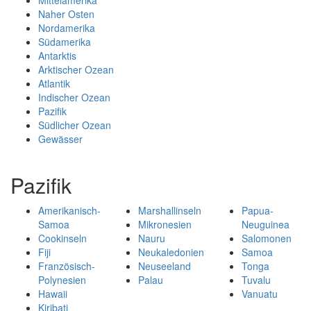
Mittelamerika
Naher Osten
Nordamerika
Südamerika
Antarktis
Arktischer Ozean
Atlantik
Indischer Ozean
Pazifik
Südlicher Ozean
Gewässer
Pazifik
Amerikanisch-
Marshallinseln
Papua-
Samoa
Mikronesien
Neuguinea
Cookinseln
Nauru
Salomonen
Fiji
Neukaledonien
Samoa
Französisch-
Neuseeland
Tonga
Polynesien
Palau
Tuvalu
Hawaii
Vanuatu
Kiribati