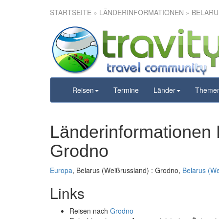
STARTSEITE
» LÄNDERINFORMATIONEN » BELARUS
Reisen
Termine
Länder
Theme
Länderinformationen 
Grodno
Europa
, Belarus (Weißrussland) : Grodno,
Belarus (We
Links
Reisen nach
Grodno