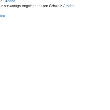
ich
Grodno
für auswärtige Angelegenheiten Schweiz
Grodno
dno