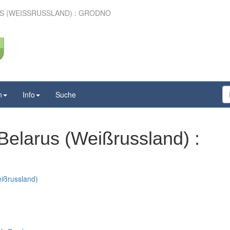
 (WEISSRUSSLAND) : GRODNO
n
Info
Suche
Belarus (Weißrussland) :
ißrussland)