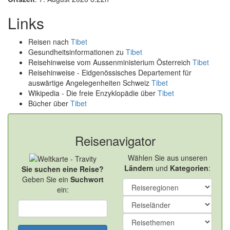
Links
Reisen nach
Tibet
Gesundheitsinformationen zu
Tibet
Reisehinweise vom Aussenministerium Österreich
Tibet
Reisehinweise - Eidgenössisches Departement für
auswärtige Angelegenheiten Schweiz
Tibet
Wikipedia - Die freie Enzyklopädie über
Tibet
Bücher über
Tibet
Reisenavigator
Wählen Sie aus unseren
Ländern
und
Kategorien
:
Sie suchen eine Reise?
Geben Sie ein
Suchwort
ein: