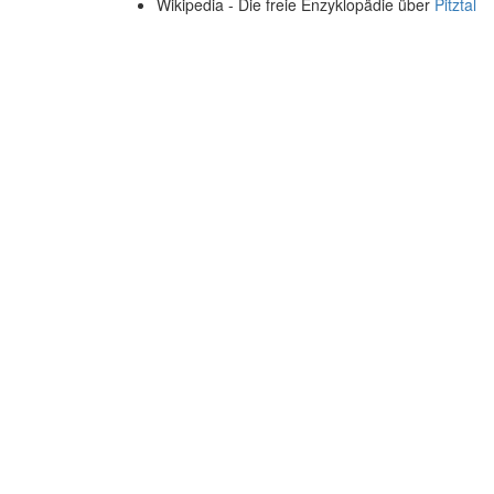
Wikipedia - Die freie Enzyklopädie über
Pitztal