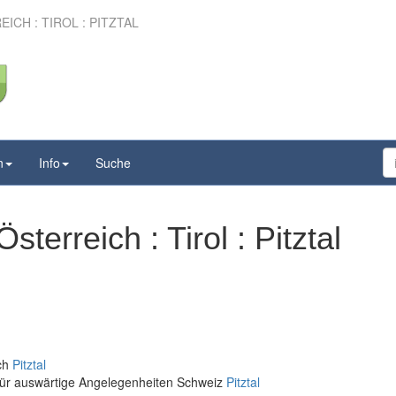
CH : TIROL : PITZTAL
n
Info
Suche
terreich : Tirol : Pitztal
ich
Pitztal
für auswärtige Angelegenheiten Schweiz
Pitztal