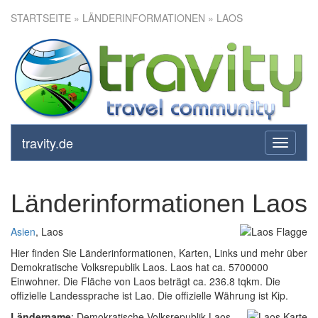
STARTSEITE
» LÄNDERINFORMATIONEN » LAOS
travity.de
toggle
navigati
Länderinformationen Laos
Asien
, Laos
Hier finden Sie Länderinformationen, Karten, Links und mehr über
Demokratische Volksrepublik Laos. Laos hat ca. 5700000
Einwohner. Die Fläche von Laos beträgt ca. 236.8 tqkm. Die
offizielle Landessprache ist Lao. Die offizielle Währung ist Kip.
Ländername
: Demokratische Volksrepublik Laos