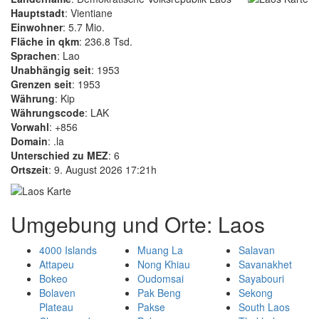
Hauptstadt
: Vientiane
Einwohner
: 5.7 Mio.
Fläche in qkm
: 236.8 Tsd.
Sprachen
: Lao
Unabhängig seit
: 1953
Grenzen seit
: 1953
Währung
: Kip
Währungscode
: LAK
Vorwahl
: +856
Domain
: .la
Unterschied zu MEZ
: 6
Ortszeit
: 9. August 2026 17:21h
Umgebung und Orte: Laos
4000 Islands
Muang La
Salavan
Attapeu
Nong Khiau
Savanakhet
Bokeo
Oudomsai
Sayabouri
Bolaven
Pak Beng
Sekong
Plateau
Pakse
South Laos