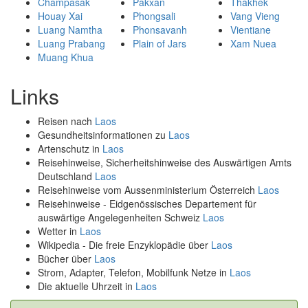
Champasak
Pakxan
Thakhek
Houay Xai
Phongsali
Vang Vieng
Luang Namtha
Phonsavanh
Vientiane
Luang Prabang
Plain of Jars
Xam Nuea
Muang Khua
Links
Reisen nach
Laos
Gesundheitsinformationen zu
Laos
Artenschutz in
Laos
Reisehinweise, Sicherheitshinweise des Auswärtigen Amts
Deutschland
Laos
Reisehinweise vom Aussenministerium Österreich
Laos
Reisehinweise - Eidgenössisches Departement für
auswärtige Angelegenheiten Schweiz
Laos
Wetter in
Laos
Wikipedia - Die freie Enzyklopädie über
Laos
Bücher über
Laos
Strom, Adapter, Telefon, Mobilfunk Netze in
Laos
Die aktuelle Uhrzeit in
Laos