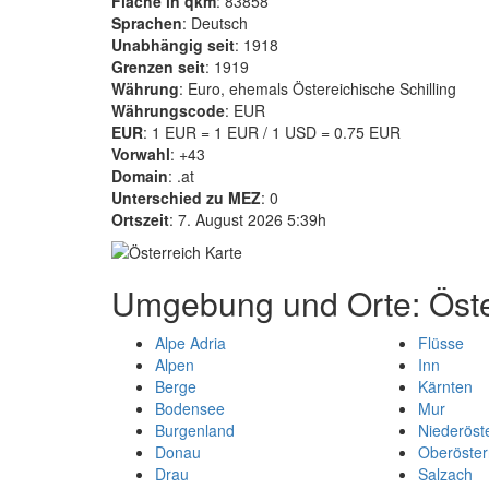
Fläche in qkm
: 83858
Sprachen
: Deutsch
Unabhängig seit
: 1918
Grenzen seit
: 1919
Währung
: Euro, ehemals Östereichische Schilling
Währungscode
: EUR
EUR
: 1 EUR = 1 EUR / 1 USD = 0.75 EUR
Vorwahl
: +43
Domain
: .at
Unterschied zu MEZ
: 0
Ortszeit
: 7. August 2026 5:39h
Umgebung und Orte: Öste
Alpe Adria
Flüsse
Alpen
Inn
Berge
Kärnten
Bodensee
Mur
Burgenland
Niederöst
Donau
Oberöster
Drau
Salzach