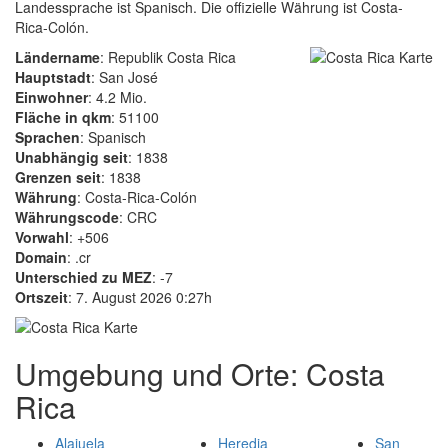
Landessprache ist Spanisch. Die offizielle Währung ist Costa-
Rica-Colón.
Ländername
: Republik Costa Rica
Hauptstadt
: San José
Einwohner
: 4.2 Mio.
Fläche in qkm
: 51100
Sprachen
: Spanisch
Unabhängig seit
: 1838
Grenzen seit
: 1838
Währung
: Costa-Rica-Colón
Währungscode
: CRC
Vorwahl
: +506
Domain
: .cr
Unterschied zu MEZ
: -7
Ortszeit
: 7. August 2026 0:27h
Umgebung und Orte: Costa
Rica
Alajuela
Heredia
San