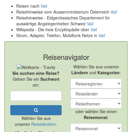
Reisen nach
Vail
Reisehinweise vom Aussenministerium Österreich
Vail
Reisehinweise - Eidgenössisches Departement für
auswärtige Angelegenheiten Schweiz
Vail
Wikipedia - Die freie Enzyklopädie über
Vail
Strom, Adapter, Telefon, Mobilfunk Netze in
Vail
Reisenavigator
Wählen Sie aus unseren
Ländern
und
Kategorien
:
Sie suchen eine Reise?
Geben Sie ein
Suchwort
ein:
oder wählen Sie einen
Reisemonat
:
Wählen Sie aus
unseren
Reiseländern
.