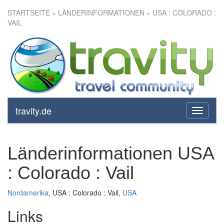
STARTSEITE
» LÄNDERINFORMATIONEN » USA : COLORADO :
VAIL
travity.de
toggle
navigati
Länderinformationen USA
: Colorado : Vail
Nordamerika
, USA : Colorado : Vail,
USA
Links