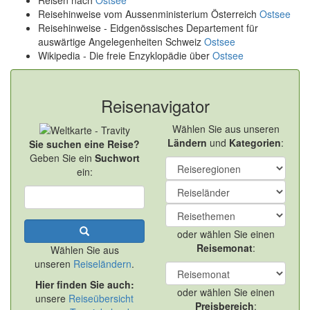
Reisen nach
Ostsee
Reisehinweise vom Aussenministerium Österreich
Ostsee
Reisehinweise - Eidgenössisches Departement für
auswärtige Angelegenheiten Schweiz
Ostsee
Wikipedia - Die freie Enzyklopädie über
Ostsee
Reisenavigator
Wählen Sie aus unseren
Ländern
und
Kategorien
:
Sie suchen eine Reise?
Geben Sie ein
Suchwort
ein:
oder wählen Sie einen
Reisemonat
:
Wählen Sie aus
unseren
Reiseländern
.
Hier finden Sie auch:
oder wählen Sie einen
unsere
Reiseübersicht
Preisbereich
: