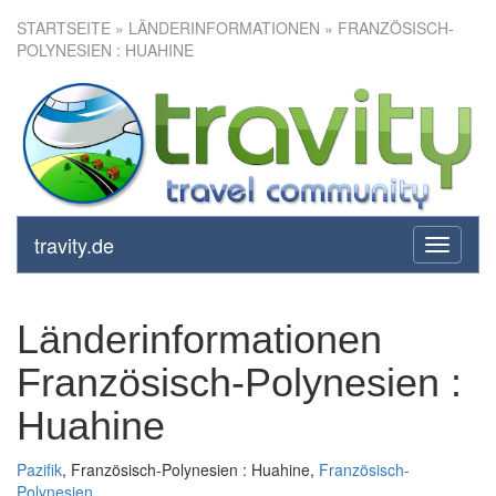
STARTSEITE
» LÄNDERINFORMATIONEN » FRANZÖSISCH-
POLYNESIEN : HUAHINE
travity.de
toggle
navigati
Länderinformationen
Französisch-Polynesien :
Huahine
Pazifik
, Französisch-Polynesien : Huahine,
Französisch-
Polynesien