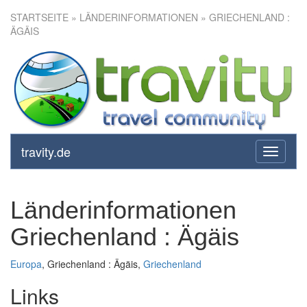
STARTSEITE
» LÄNDERINFORMATIONEN » GRIECHENLAND :
ÄGÄIS
travity.de
toggle
navigati
Länderinformationen
Griechenland : Ägäis
Europa
, Griechenland : Ägäis,
Griechenland
Links