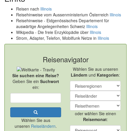
Reisen nach
Illinois
Reisehinweise vom Aussenministerium Österreich
Illinois
Reisehinweise - Eidgenössisches Departement für
auswärtige Angelegenheiten Schweiz
Illinois
Wikipedia - Die freie Enzyklopädie über
Illinois
Strom, Adapter, Telefon, Mobilfunk Netze in
Illinois
Reisenavigator
Wählen Sie aus unseren
Ländern
und
Kategorien
:
Sie suchen eine Reise?
Geben Sie ein
Suchwort
ein:
oder wählen Sie einen
Reisemonat
:
Wählen Sie aus
unseren
Reiseländern
.