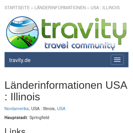
STARTSEITE
» LÄNDERINFORMATIONEN » USA : ILLINOIS
travity.de
toggle
navigati
Länderinformationen USA
: Illinois
Nordamerika
, USA : Illinois,
USA
Hauptstadt
: Springfield
Links