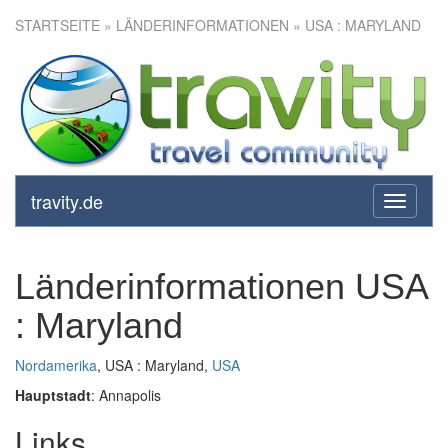
STARTSEITE
» LÄNDERINFORMATIONEN » USA : MARYLAND
travity.de
toggle
navigati
Länderinformationen USA
: Maryland
Nordamerika
, USA : Maryland,
USA
Hauptstadt
: Annapolis
Links