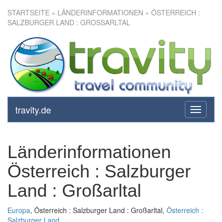
STARTSEITE
» LÄNDERINFORMATIONEN » ÖSTERREICH :
SALZBURGER LAND : GROSSARLTAL
travity.de
toggle
navigati
Länderinformationen
Österreich : Salzburger
Land : Großarltal
Europa
, Österreich : Salzburger Land : Großarltal,
Österreich :
Salzburger Land