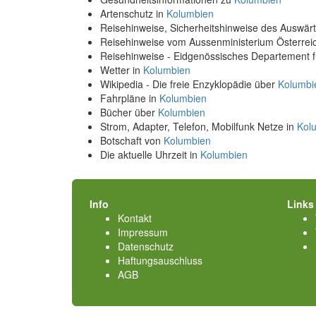
Artenschutz in
Kolumbien
Reisehinweise, Sicherheitshinweise des Auswä
Reisehinweise vom Aussenministerium Österre
Reisehinweise - Eidgenössisches Departement 
Wetter in
Kolumbien
Wikipedia - Die freie Enzyklopädie über
Kolumbi
Fahrpläne in
Kolumbien
Bücher über
Kolumbien
Strom, Adapter, Telefon, Mobilfunk Netze in
Kol
Botschaft von
Kolumbien
Die aktuelle Uhrzeit in
Kolumbien
Info
Links
Kontakt
Impressum
Datenschutz
Haftungsauschluss
AGB