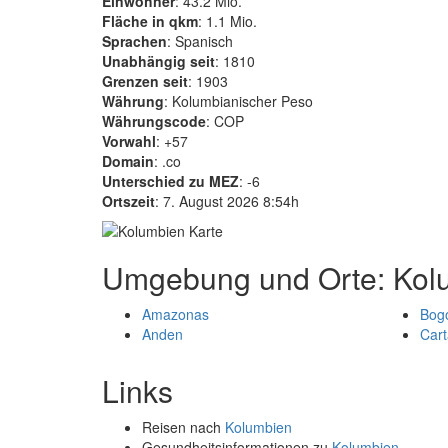
Einwohner
: 43.2 Mio.
Fläche in qkm
: 1.1 Mio.
Sprachen
: Spanisch
Unabhängig seit
: 1810
Grenzen seit
: 1903
Währung
: Kolumbianischer Peso
Währungscode
: COP
Vorwahl
: +57
Domain
: .co
Unterschied zu MEZ
: -6
Ortszeit
: 7. August 2026 8:54h
Umgebung und Orte: Kol
Amazonas
Bog
Anden
Car
Links
Reisen nach
Kolumbien
Gesundheitsinformationen zu
Kolumbien