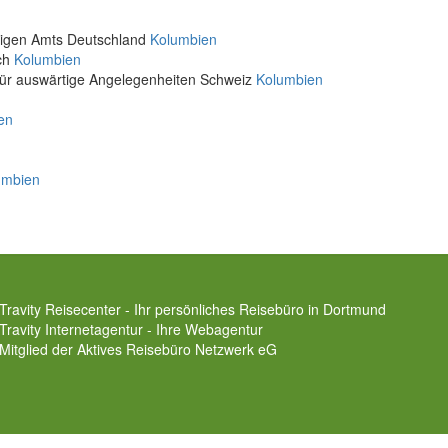
rtigen Amts Deutschland
Kolumbien
ich
Kolumbien
für auswärtige Angelegenheiten Schweiz
Kolumbien
en
umbien
Travity Reisecenter - Ihr persönliches Reisebüro in Dortmund
Travity Internetagentur - Ihre Webagentur
Mitglied der
Aktives Reisebüro Netzwerk eG