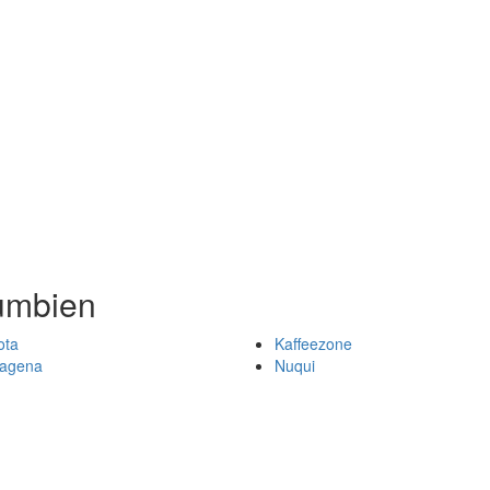
umbien
ota
Kaffeezone
tagena
Nuqui