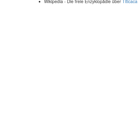
Wikipedia - Die freie Enzyklopädie über
Titicaca