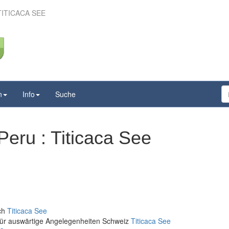
ITICACA SEE
n
Info
Suche
eru : Titicaca See
ich
Titicaca See
für auswärtige Angelegenheiten Schweiz
Titicaca See