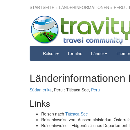
STARTSEITE
» LÄNDERINFORMATIONEN » PERU : T
Reisen
Termine
Länder
Theme
Länderinformationen P
Südamerika
, Peru : Titicaca See,
Peru
Links
Reisen nach
Titicaca See
Reisehinweise vom Aussenministerium Österre
Reisehinweise - Eidgenössisches Departement 