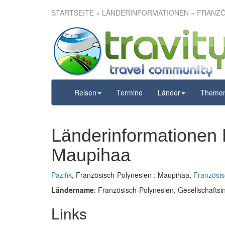
STARTSEITE
» LÄNDERINFORMATIONEN » FRANZÖ
Reisen
Termine
Länder
Theme
Länderinformationen 
Maupihaa
Pazifik
, Französisch-Polynesien : Maupihaa,
Französis
Ländername
: Französisch-Polynesien, Gesellschafts
Links