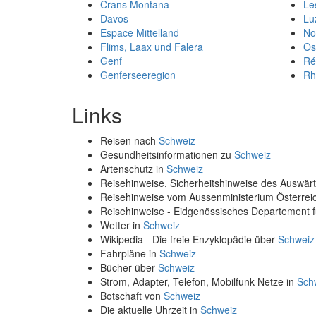
Crans Montana
Le
Davos
Lu
Espace Mittelland
No
Flims, Laax und Falera
Os
Genf
Ré
Genferseeregion
Rh
Links
Reisen nach
Schweiz
Gesundheitsinformationen zu
Schweiz
Artenschutz in
Schweiz
Reisehinweise, Sicherheitshinweise des Auswä
Reisehinweise vom Aussenministerium Österre
Reisehinweise - Eidgenössisches Departement 
Wetter in
Schweiz
Wikipedia - Die freie Enzyklopädie über
Schweiz
Fahrpläne in
Schweiz
Bücher über
Schweiz
Strom, Adapter, Telefon, Mobilfunk Netze in
Sch
Botschaft von
Schweiz
Die aktuelle Uhrzeit in
Schweiz