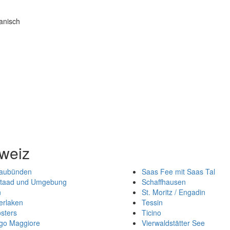
manisch
weiz
aubünden
Saas Fee mit Saas Tal
taad und Umgebung
Schaffhausen
n
St. Moritz / Engadin
terlaken
Tessin
osters
Ticino
go Maggiore
Vierwaldstätter See