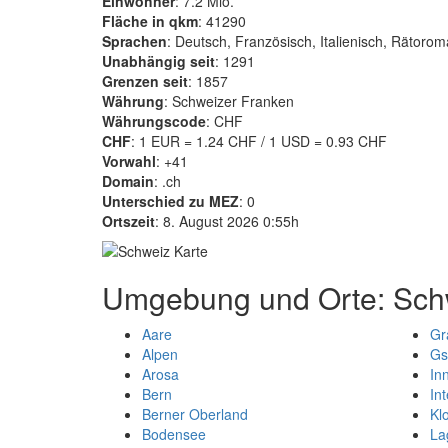
Einwohner
: 7.2 Mio.
Fläche in qkm
: 41290
Sprachen
: Deutsch, Französisch, Italienisch, Rätoro
Unabhängig seit
: 1291
Grenzen seit
: 1857
Währung
: Schweizer Franken
Währungscode
: CHF
CHF
: 1 EUR = 1.24 CHF / 1 USD = 0.93 CHF
Vorwahl
: +41
Domain
: .ch
Unterschied zu MEZ
: 0
Ortszeit
: 8. August 2026 0:55h
Umgebung und Orte: Sch
Aare
Gr
Alpen
Gs
Arosa
In
Bern
In
Berner Oberland
Kl
Bodensee
La