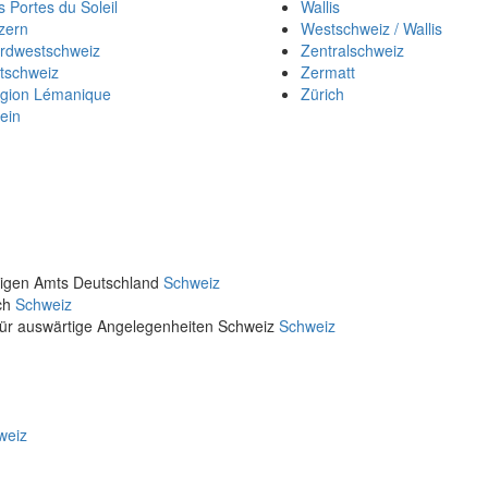
s Portes du Soleil
Wallis
zern
Westschweiz / Wallis
rdwestschweiz
Zentralschweiz
tschweiz
Zermatt
gion Lémanique
Zürich
ein
rtigen Amts Deutschland
Schweiz
ich
Schweiz
für auswärtige Angelegenheiten Schweiz
Schweiz
weiz