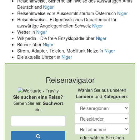
Reisehinweise, Sicherheitshinweise des Auswärtigen Amts
Deutschland
Niger
Reisehinweise vom Aussenministerium Österreich
Niger
Reisehinweise - Eidgenössisches Departement für
auswärtige Angelegenheiten Schweiz
Niger
Wetter in
Niger
Wikipedia - Die freie Enzyklopädie über
Niger
Bücher über
Niger
Strom, Adapter, Telefon, Mobilfunk Netze in
Niger
Die aktuelle Uhrzeit in
Niger
Reisenavigator
Wählen Sie aus unseren
Ländern
und
Kategorien
:
Sie suchen eine Reise?
Geben Sie ein
Suchwort
ein:
oder wählen Sie einen