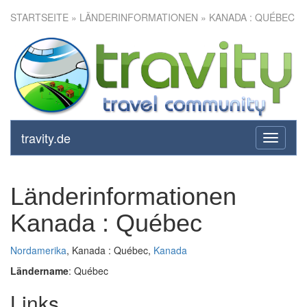
STARTSEITE
» LÄNDERINFORMATIONEN » KANADA : QUÉBEC
travity.de
toggle
navigati
Länderinformationen
Kanada : Québec
Nordamerika
, Kanada : Québec,
Kanada
Ländername
: Québec
Links