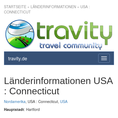
STARTSEITE
» LÄNDERINFORMATIONEN » USA :
CONNECTICUT
travity.de
toggle
navigati
Länderinformationen USA
: Connecticut
Nordamerika
, USA : Connecticut,
USA
Hauptstadt
: Hartford