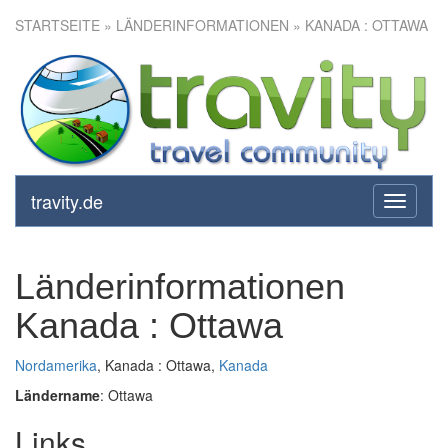
STARTSEITE
» LÄNDERINFORMATIONEN » KANADA : OTTAWA
travity.de
toggle
navigati
Länderinformationen
Kanada : Ottawa
Nordamerika
, Kanada : Ottawa,
Kanada
Ländername
: Ottawa
Links