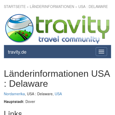
STARTSEITE
» LÄNDERINFORMATIONEN » USA : DELAWARE
travity.de
toggle
navigati
Länderinformationen USA
: Delaware
Nordamerika
, USA : Delaware,
USA
Hauptstadt
: Dover
Links