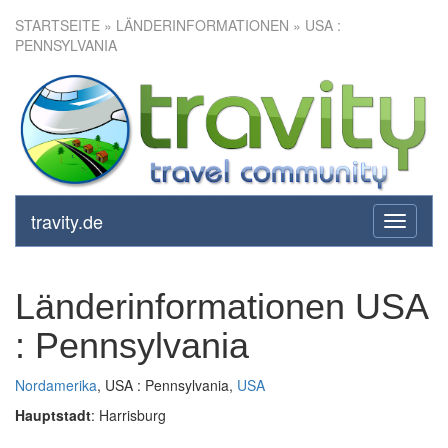
STARTSEITE
» LÄNDERINFORMATIONEN » USA :
PENNSYLVANIA
travity.de
toggle
navigati
Länderinformationen USA
: Pennsylvania
Nordamerika
, USA : Pennsylvania,
USA
Hauptstadt
: Harrisburg