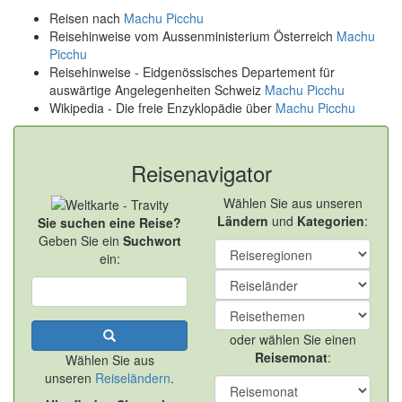
Reisen nach
Machu Picchu
Reisehinweise vom Aussenministerium Österreich
Machu
Picchu
Reisehinweise - Eidgenössisches Departement für
auswärtige Angelegenheiten Schweiz
Machu Picchu
Wikipedia - Die freie Enzyklopädie über
Machu Picchu
Reisenavigator
Wählen Sie aus unseren
Ländern
und
Kategorien
:
Sie suchen eine Reise?
Geben Sie ein
Suchwort
ein:
oder wählen Sie einen
Reisemonat
:
Wählen Sie aus
unseren
Reiseländern
.