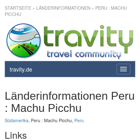
STARTSEITE
» LÄNDERINFORMATIONEN » PERU : MACHU
PICCHU
travity.de
toggle
navigati
Länderinformationen Peru
: Machu Picchu
Südamerika
, Peru : Machu Picchu,
Peru
Links