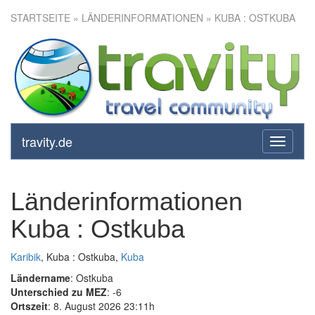
STARTSEITE
» LÄNDERINFORMATIONEN » KUBA : OSTKUBA
travity.de
toggle
navigati
Länderinformationen
Kuba : Ostkuba
Karibik
, Kuba : Ostkuba,
Kuba
Ländername
: Ostkuba
Unterschied zu MEZ
: -6
Ortszeit
: 8. August 2026 23:11h