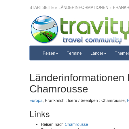
STARTSEITE
» LÄNDERINFORMATIONEN » FRANKRE
Reisen
Termine
Länder
Theme
Länderinformationen F
Chamrousse
Europa
, Frankreich : Isère / Seealpen : Chamrousse,
F
Links
Reisen nach
Chamrousse