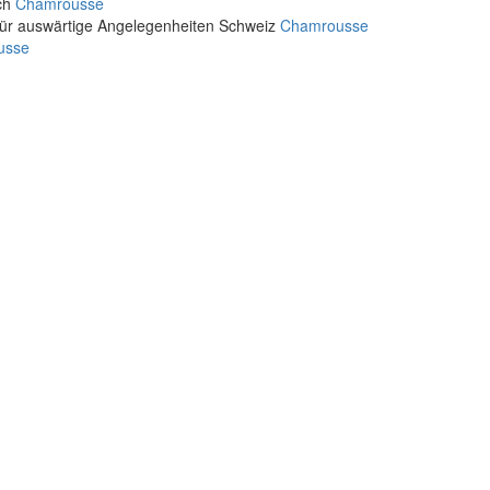
ich
Chamrousse
für auswärtige Angelegenheiten Schweiz
Chamrousse
usse