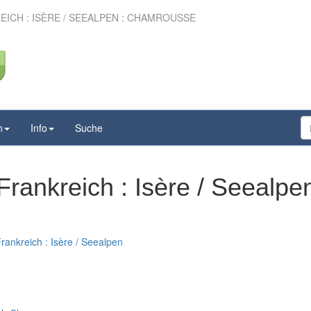
ICH : ISÈRE / SEEALPEN : CHAMROUSSE
n
Info
Suche
rankreich : Isère / Seealpen
rankreich : Isère / Seealpen