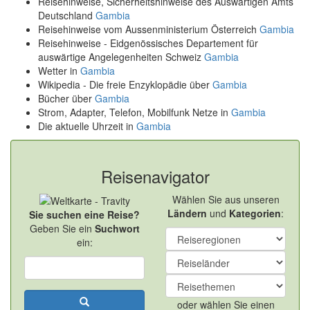
Reisehinweise, Sicherheitshinweise des Auswärtigen Amts
Deutschland
Gambia
Reisehinweise vom Aussenministerium Österreich
Gambia
Reisehinweise - Eidgenössisches Departement für
auswärtige Angelegenheiten Schweiz
Gambia
Wetter in
Gambia
Wikipedia - Die freie Enzyklopädie über
Gambia
Bücher über
Gambia
Strom, Adapter, Telefon, Mobilfunk Netze in
Gambia
Die aktuelle Uhrzeit in
Gambia
Reisenavigator
Wählen Sie aus unseren
Ländern
und
Kategorien
:
Sie suchen eine Reise?
Geben Sie ein
Suchwort
ein:
oder wählen Sie einen