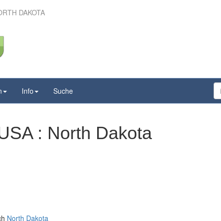
ORTH DAKOTA
n
Info
Suche
USA : North Dakota
ich
North Dakota