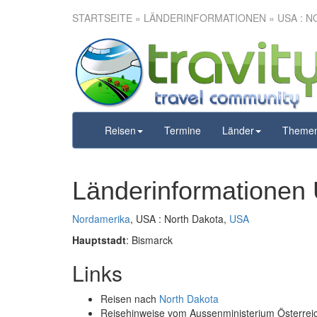
STARTSEITE
» LÄNDERINFORMATIONEN » USA : N
Reisen
Termine
Länder
Theme
Länderinformationen 
Nordamerika
, USA : North Dakota,
USA
Hauptstadt
: Bismarck
Links
Reisen nach
North Dakota
Reisehinweise vom Aussenministerium Österre