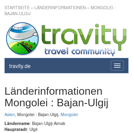
STARTSEITE
» LÄNDERINFORMATIONEN » MONGOLEI :
BAJAN-ULGIJ
travity.de
toggle
navigati
Länderinformationen
Mongolei : Bajan-Ulgij
Asien
, Mongolei : Bajan-Ulgij,
Mongolei
Ländername
: Bajan-Ulgij-Aimak
Hauptstadt
: Ulgii