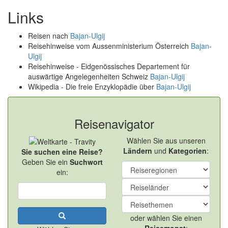
Links
Reisen nach
Bajan-Ulgij
Reisehinweise vom Aussenministerium Österreich
Bajan-
Ulgij
Reisehinweise - Eidgenössisches Departement für
auswärtige Angelegenheiten Schweiz
Bajan-Ulgij
Wikipedia - Die freie Enzyklopädie über
Bajan-Ulgij
Reisenavigator
Wählen Sie aus unseren
Ländern
und
Kategorien
:
Sie suchen eine Reise?
Geben Sie ein
Suchwort
ein:
oder wählen Sie einen