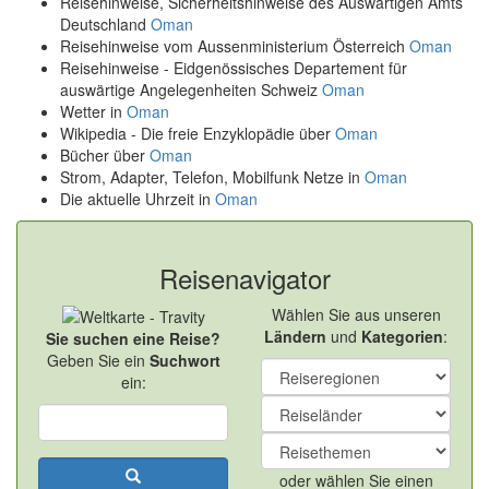
Reisehinweise, Sicherheitshinweise des Auswärtigen Amts
Deutschland
Oman
Reisehinweise vom Aussenministerium Österreich
Oman
Reisehinweise - Eidgenössisches Departement für
auswärtige Angelegenheiten Schweiz
Oman
Wetter in
Oman
Wikipedia - Die freie Enzyklopädie über
Oman
Bücher über
Oman
Strom, Adapter, Telefon, Mobilfunk Netze in
Oman
Die aktuelle Uhrzeit in
Oman
Reisenavigator
Wählen Sie aus unseren
Ländern
und
Kategorien
:
Sie suchen eine Reise?
Geben Sie ein
Suchwort
ein:
oder wählen Sie einen