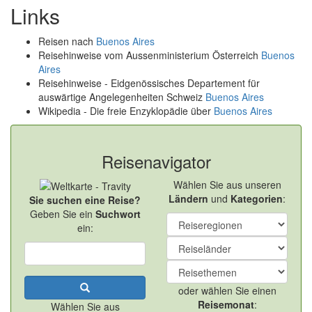
Links
Reisen nach
Buenos Aires
Reisehinweise vom Aussenministerium Österreich
Buenos
Aires
Reisehinweise - Eidgenössisches Departement für
auswärtige Angelegenheiten Schweiz
Buenos Aires
Wikipedia - Die freie Enzyklopädie über
Buenos Aires
Reisenavigator
Wählen Sie aus unseren
Ländern
und
Kategorien
:
Sie suchen eine Reise?
Geben Sie ein
Suchwort
ein:
oder wählen Sie einen
Reisemonat
:
Wählen Sie aus