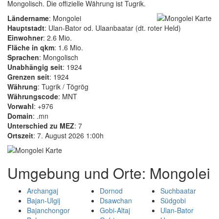
Mongolisch. Die offizielle Währung ist Tugrik.
Ländername
: Mongolei
Hauptstadt
: Ulan-Bator od. Ulaanbaatar (dt. roter Held)
Einwohner
: 2.6 Mio.
Fläche in qkm
: 1.6 Mio.
Sprachen
: Mongolisch
Unabhängig seit
: 1924
Grenzen seit
: 1924
Währung
: Tugrik / Tögrög
Währungscode
: MNT
Vorwahl
: +976
Domain
: .mn
Unterschied zu MEZ
: 7
Ortszeit
: 7. August 2026 1:00h
Umgebung und Orte: Mongolei
Archangaj
Dornod
Suchbaatar
Bajan-Ulgij
Dsawchan
Südgobi
Bajanchongor
Gobi-Altaj
Ulan-Bator