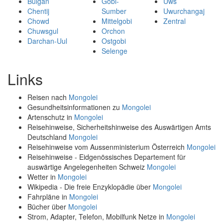
Bulgan
Gobi-
Uws
Chentij
Sumber
Uwurchangaj
Chowd
Mittelgobi
Zentral
Chuwsgul
Orchon
Darchan-Uul
Ostgobi
Selenge
Links
Reisen nach
Mongolei
Gesundheitsinformationen zu
Mongolei
Artenschutz in
Mongolei
Reisehinweise, Sicherheitshinweise des Auswärtigen Amts
Deutschland
Mongolei
Reisehinweise vom Aussenministerium Österreich
Mongolei
Reisehinweise - Eidgenössisches Departement für
auswärtige Angelegenheiten Schweiz
Mongolei
Wetter in
Mongolei
Wikipedia - Die freie Enzyklopädie über
Mongolei
Fahrpläne in
Mongolei
Bücher über
Mongolei
Strom, Adapter, Telefon, Mobilfunk Netze in
Mongolei