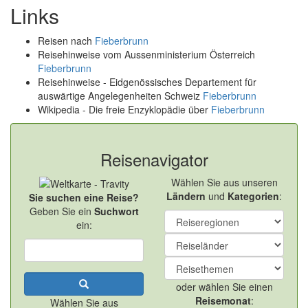
Links
Reisen nach
Fieberbrunn
Reisehinweise vom Aussenministerium Österreich
Fieberbrunn
Reisehinweise - Eidgenössisches Departement für
auswärtige Angelegenheiten Schweiz
Fieberbrunn
Wikipedia - Die freie Enzyklopädie über
Fieberbrunn
Reisenavigator
Wählen Sie aus unseren
Ländern
und
Kategorien
:
Sie suchen eine Reise?
Geben Sie ein
Suchwort
ein:
oder wählen Sie einen
Reisemonat
:
Wählen Sie aus