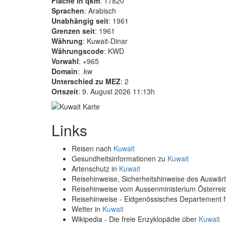
Fläche in qkm
: 17820
Sprachen
: Arabisch
Unabhängig seit
: 1961
Grenzen seit
: 1961
Währung
: Kuwait-Dinar
Währungscode
: KWD
Vorwahl
: +965
Domain
: .kw
Unterschied zu MEZ
: 2
Ortszeit
: 9. August 2026 11:13h
Links
Reisen nach
Kuwait
Gesundheitsinformationen zu
Kuwait
Artenschutz in
Kuwait
Reisehinweise, Sicherheitshinweise des Auswä
Reisehinweise vom Aussenministerium Österre
Reisehinweise - Eidgenössisches Departement 
Wetter in
Kuwait
Wikipedia - Die freie Enzyklopädie über
Kuwait