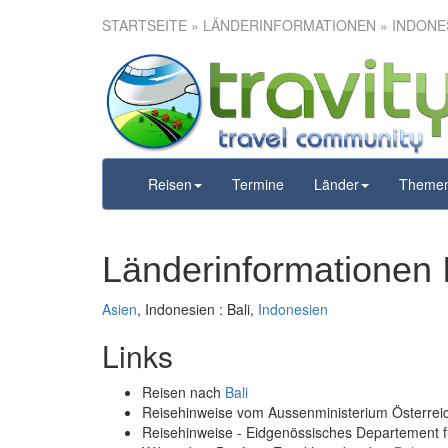
STARTSEITE
» LÄNDERINFORMATIONEN » INDONESI
Reisen
Termine
Länder
Theme
Länderinformationen I
Asien
, Indonesien : Bali,
Indonesien
Links
Reisen nach
Bali
Reisehinweise vom Aussenministerium Österre
Reisehinweise - Eidgenössisches Departement 