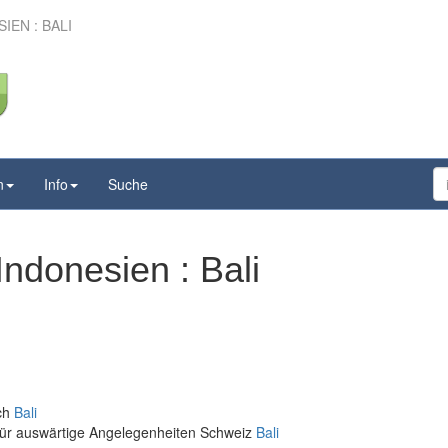
EN : BALI
n
Info
Suche
ndonesien : Bali
ich
Bali
für auswärtige Angelegenheiten Schweiz
Bali