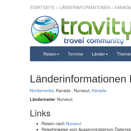
STARTSEITE
» LÄNDERINFORMATIONEN » KANADA
Reisen
Termine
Länder
Theme
Länderinformationen
Nordamerika
, Kanada : Nunavut,
Kanada
Ländername
: Nunavut
Links
Reisen nach
Nunavut
Reisehinweise vom Aussenministerium Österre