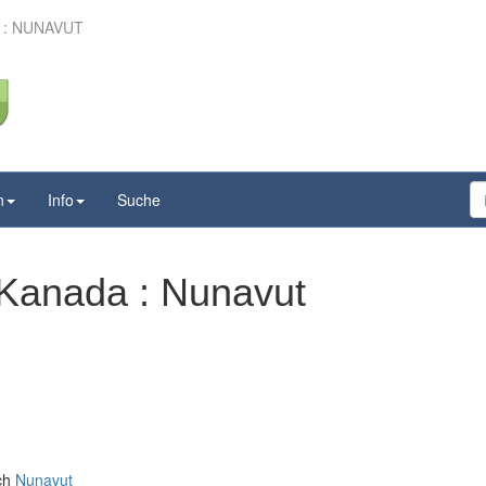
 : NUNAVUT
n
Info
Suche
 Kanada : Nunavut
ich
Nunavut