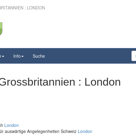
RITANNIEN : LONDON
n
Info
Suche
Grossbritannien : London
ich
London
für auswärtige Angelegenheiten Schweiz
London