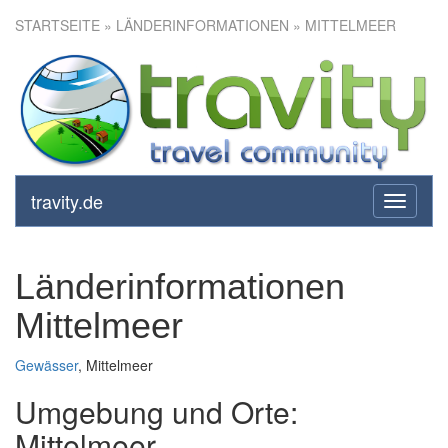
STARTSEITE
» LÄNDERINFORMATIONEN » MITTELMEER
travity.de
toggle
navigati
Länderinformationen
Mittelmeer
Gewässer
, Mittelmeer
Umgebung und Orte:
Mittelmeer