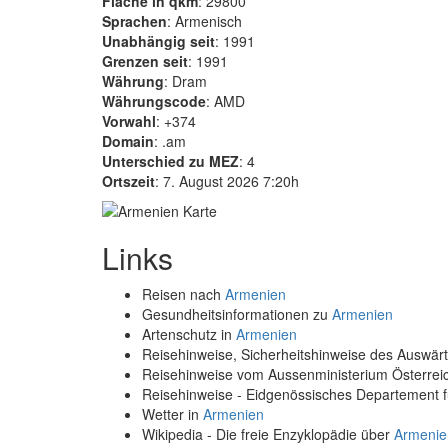
Fläche in qkm
: 29800
Sprachen
: Armenisch
Unabhängig seit
: 1991
Grenzen seit
: 1991
Währung
: Dram
Währungscode
: AMD
Vorwahl
: +374
Domain
: .am
Unterschied zu MEZ
: 4
Ortszeit
: 7. August 2026 7:20h
Links
Reisen nach
Armenien
Gesundheitsinformationen zu
Armenien
Artenschutz in
Armenien
Reisehinweise, Sicherheitshinweise des Auswä
Reisehinweise vom Aussenministerium Österre
Reisehinweise - Eidgenössisches Departement 
Wetter in
Armenien
Wikipedia - Die freie Enzyklopädie über
Armenie