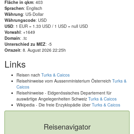
Fläche in qkm
: 403
Sprachen
: Englisch
Währung
: US-Dollar
Währungscode
: USD
USD
: 1 EUR = 1.33 USD / 1 USD = null USD
Vorwahl
: +1649
Domain
: .tc
Unterschied zu MEZ
: -5
Ortszeit
: 8. August 2026 22:25h
Links
Reisen nach
Turks & Caicos
Reisehinweise vom Aussenministerium Österreich
Turks &
Caicos
Reisehinweise - Eidgenössisches Departement für
auswärtige Angelegenheiten Schweiz
Turks & Caicos
Wikipedia - Die freie Enzyklopädie über
Turks & Caicos
Reisenavigator