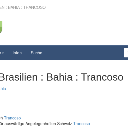
N : BAHIA : TRANCOSO
n
Info
Suche
rasilien : Bahia : Trancoso
ahia
ich
Trancoso
für auswärtige Angelegenheiten Schweiz
Trancoso