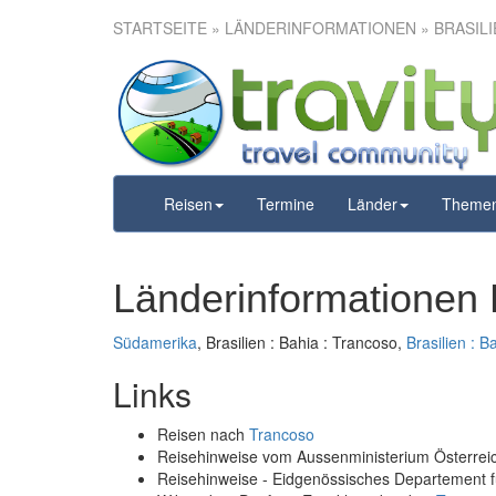
STARTSEITE
» LÄNDERINFORMATIONEN » BRASILIE
Reisen
Termine
Länder
Theme
Länderinformationen B
Südamerika
, Brasilien : Bahia : Trancoso,
Brasilien : B
Links
Reisen nach
Trancoso
Reisehinweise vom Aussenministerium Österre
Reisehinweise - Eidgenössisches Departement 