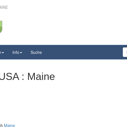
AINE
n
Info
Suche
 USA : Maine
ich
Maine