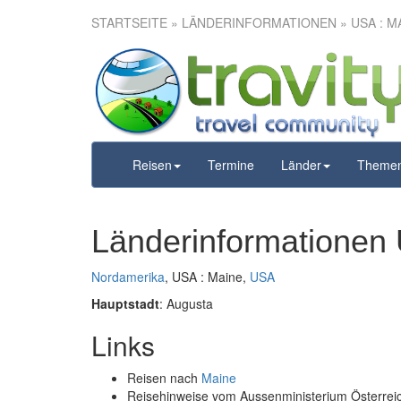
STARTSEITE
» LÄNDERINFORMATIONEN » USA : M
Reisen
Termine
Länder
Theme
Länderinformationen
Nordamerika
, USA : Maine,
USA
Hauptstadt
: Augusta
Links
Reisen nach
Maine
Reisehinweise vom Aussenministerium Österre