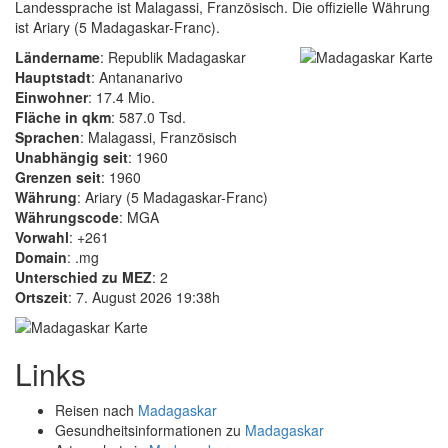
Landessprache ist Malagassi, Französisch. Die offizielle Währung
ist Ariary (5 Madagaskar-Franc).
Ländername
: Republik Madagaskar
Hauptstadt
: Antananarivo
Einwohner
: 17.4 Mio.
Fläche in qkm
: 587.0 Tsd.
Sprachen
: Malagassi, Französisch
Unabhängig seit
: 1960
Grenzen seit
: 1960
Währung
: Ariary (5 Madagaskar-Franc)
Währungscode
: MGA
Vorwahl
: +261
Domain
: .mg
Unterschied zu MEZ
: 2
Ortszeit
: 7. August 2026 19:38h
Links
Reisen nach
Madagaskar
Gesundheitsinformationen zu
Madagaskar