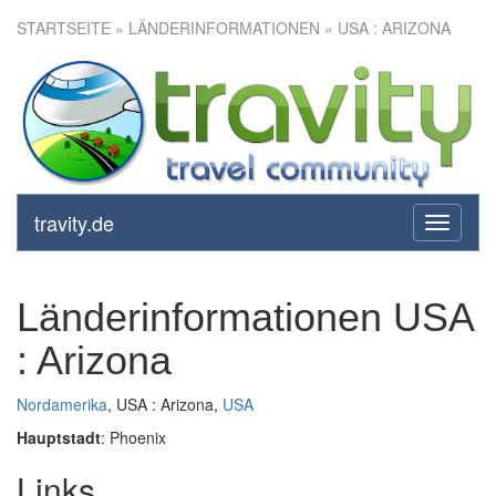
STARTSEITE
» LÄNDERINFORMATIONEN » USA : ARIZONA
travity.de
toggle
navigati
Länderinformationen USA
: Arizona
Nordamerika
, USA : Arizona,
USA
Hauptstadt
: Phoenix
Links