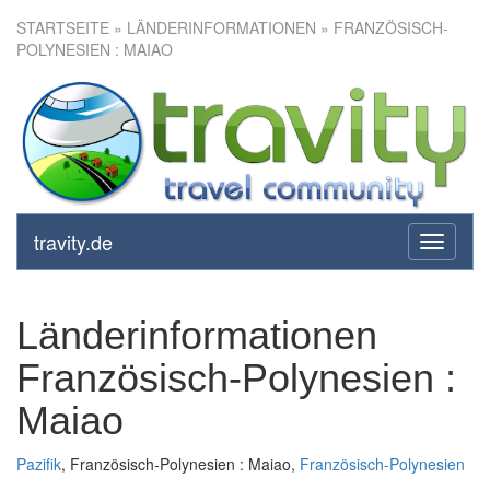
STARTSEITE
» LÄNDERINFORMATIONEN » FRANZÖSISCH-
POLYNESIEN : MAIAO
travity.de
toggle
navigati
Länderinformationen
Französisch-Polynesien :
Maiao
Pazifik
, Französisch-Polynesien : Maiao,
Französisch-Polynesien