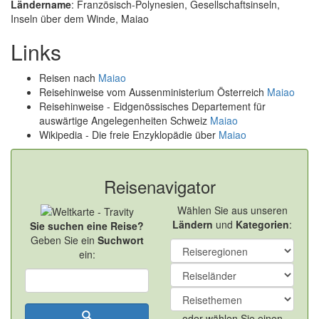
Ländername
: Französisch-Polynesien, Gesellschaftsinseln,
Inseln über dem Winde, Maiao
Links
Reisen nach
Maiao
Reisehinweise vom Aussenministerium Österreich
Maiao
Reisehinweise - Eidgenössisches Departement für
auswärtige Angelegenheiten Schweiz
Maiao
Wikipedia - Die freie Enzyklopädie über
Maiao
Reisenavigator
Wählen Sie aus unseren
Ländern
und
Kategorien
:
Sie suchen eine Reise?
Geben Sie ein
Suchwort
ein:
oder wählen Sie einen