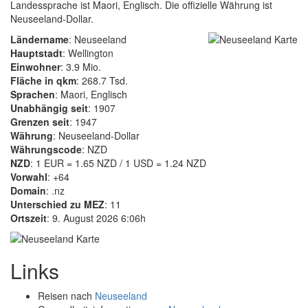
Landessprache ist Maori, Englisch. Die offizielle Währung ist
Neuseeland-Dollar.
Ländername
: Neuseeland
Hauptstadt
: Wellington
Einwohner
: 3.9 Mio.
Fläche in qkm
: 268.7 Tsd.
Sprachen
: Maori, Englisch
Unabhängig seit
: 1907
Grenzen seit
: 1947
Währung
: Neuseeland-Dollar
Währungscode
: NZD
NZD
: 1 EUR = 1.65 NZD / 1 USD = 1.24 NZD
Vorwahl
: +64
Domain
: .nz
Unterschied zu MEZ
: 11
Ortszeit
: 9. August 2026 6:06h
Links
Reisen nach
Neuseeland