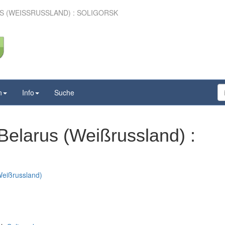
 (WEISSRUSSLAND) : SOLIGORSK
n
Info
Suche
Belarus (Weißrussland) :
Weißrussland)