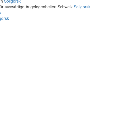
ich
Soligorsk
für auswärtige Angelegenheiten Schweiz
Soligorsk
k
gorsk